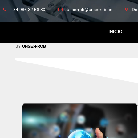
+34 986 32 56 80
unserrob@unserrob.es
Dó
INICIO
BY
UNSEЯ·ROB